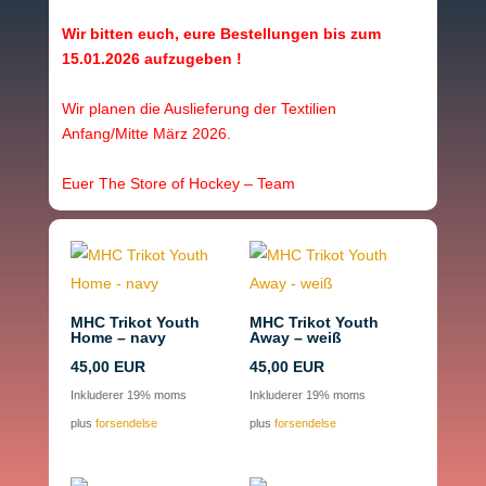
Wir bitten euch, eure Bestellungen bis zum
15.01.2026 aufzugeben !
Wir planen die Auslieferung der Textilien
Anfang/Mitte März 2026.
Euer The Store of Hockey – Team
MHC Trikot Youth
MHC Trikot Youth
Home – navy
Away – weiß
45,00
EUR
45,00
EUR
Inkluderer 19% moms
Inkluderer 19% moms
plus
forsendelse
plus
forsendelse