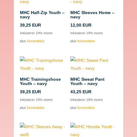
MHC Half-Zip Youth –
MHC Sleeves Home –
navy
navy
39,25
EUR
12,00
EUR
Inkluderer 19% moms
Inkluderer 19% moms
plus
forsendelse
plus
forsendelse
MHC Trainingshose
MHC Sweat Pant
Youth – navy
Youth – navy
39,25
EUR
43,25
EUR
Inkluderer 19% moms
Inkluderer 19% moms
plus
forsendelse
plus
forsendelse