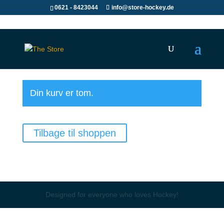
0621 - 8423044
info@store-hockey.de
Din kurv er tom.
Tilbage til shoppen
Designed for everyone who loves Hockey!