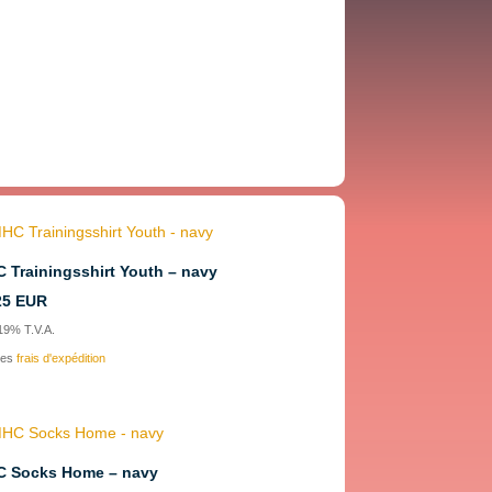
 Trainingsshirt Youth – navy
25
EUR
 19% T.V.A.
les
frais d'expédition
 Socks Home – navy