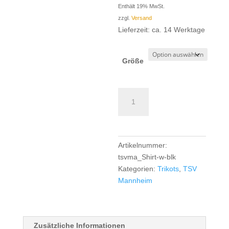
Enthält 19% MwSt.
zzgl.
Versand
Lieferzeit: ca. 14 Werktage
Größe
TSV
Mannheim
TK
Trainingsshirt
Girls/Women
Artikelnummer:
-
tsvma_Shirt-w-blk
black
Kategorien:
Trikots
,
TSV
Menge
Mannheim
Zusätzliche Informationen