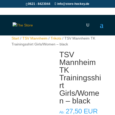
0621 - 8423044
info@store-hockey.de
Start
/
TSV Mannheim
/
Trikots
/ TSV Mannheim TK
Trainingsshirt Girls/Women – black
TSV
Mannheim
TK
Trainingsshi
rt
Girls/Wome
n – black
27,50
EUR
Ab: