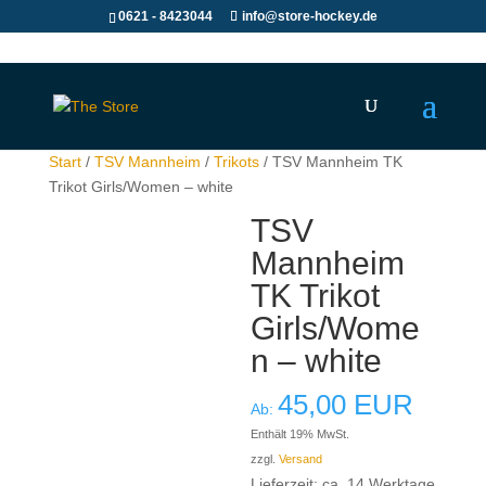
0621 - 8423044
info@store-hockey.de
Start
/
TSV Mannheim
/
Trikots
/ TSV Mannheim TK
Trikot Girls/Women – white
TSV
Mannheim
TK Trikot
Girls/Wome
n – white
45,00
EUR
Ab:
Enthält 19% MwSt.
zzgl.
Versand
Lieferzeit: ca. 14 Werktage