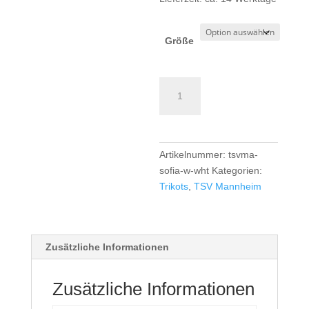
Größe
TSV
Mannheim
TK
Trikot
Girls/Women
Artikelnummer:
tsvma-
-
sofia-w-wht
Kategorien:
white
Trikots
,
TSV Mannheim
Menge
Zusätzliche Informationen
Zusätzliche Informationen