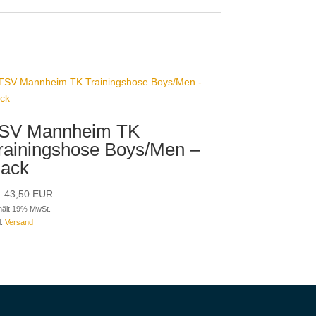
SV Mannheim TK
rainingshose Boys/Men –
lack
:
43,50
EUR
hält 19% MwSt.
l.
Versand