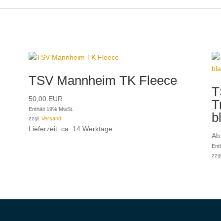
TSV Mannheim TK Fleece
T
50,00
EUR
T
Enthält 19% MwSt.
b
zzgl.
Versand
Lieferzeit: ca. 14 Werktage
Ab
Ent
zzg