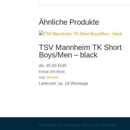
Ähnliche Produkte
TSV Mannheim TK Short
Boys/Men – black
Ab:
35,00
EUR
Enthält 19% MwSt.
zzgl.
Versand
Lieferzeit: ca. 14 Werktage
Designed for everyone who loves Hockey!