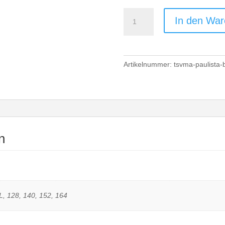
TSV
In den War
Mannheim
TK
Rock
Girls/Women
Artikelnummer:
tsvma-paulista-b
-
black
Menge
n
L, 128, 140, 152, 164