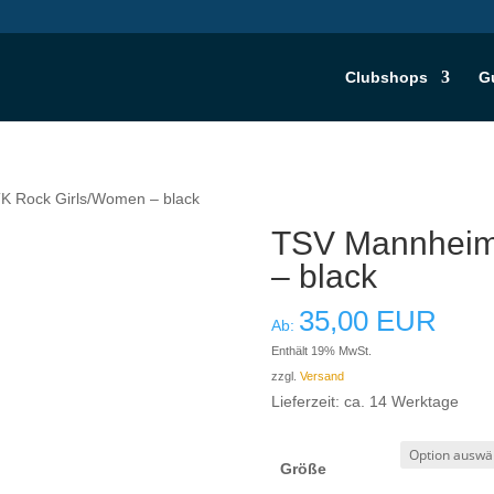
Clubshops
G
K Rock Girls/Women – black
TSV Mannheim
– black
35,00
EUR
Ab:
Enthält 19% MwSt.
zzgl.
Versand
Lieferzeit: ca. 14 Werktage
Größe