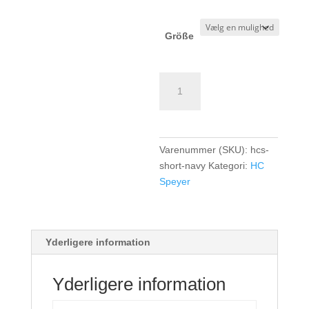
Größe
TK
Short
HC
Speyer
-
Varenummer (SKU):
hcs-
Boys/Men
short-navy
Kategori:
HC
-
Speyer
navy
antal
Yderligere information
Yderligere information