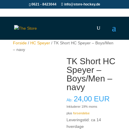
0621 - 8423044
info@store-hockey.de
Forside
/
HC Speyer
/ TK Short HC Speyer – Boys/Men
– navy
TK Short HC
Speyer –
Boys/Men –
navy
24,00
EUR
Ab:
Inkluderer 19% moms
plus
forsendelse
Leveringstid: ca 14
hverdage