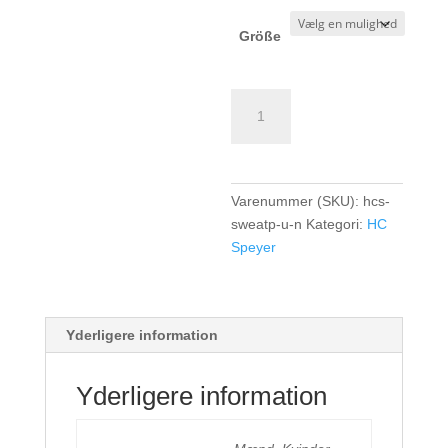
Größe
HC
Speyer
TK
Sweat-
Pant
Varenummer (SKU):
hcs-
-
sweatp-u-n
Kategori:
HC
Unisex
Speyer
-
navy
antal
Yderligere information
Yderligere information