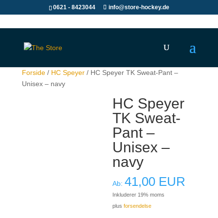
0621 - 8423044
info@store-hockey.de
Forside
/
HC Speyer
/ HC Speyer TK Sweat-Pant –
Unisex – navy
HC Speyer
TK Sweat-
Pant –
Unisex –
navy
41,00
EUR
Ab:
Inkluderer 19% moms
plus
forsendelse