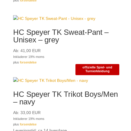
plus
forsendelse
HC Speyer TK Sweat-Pant –
Unisex – grey
Ab:
41,00
EUR
Inkluderer 19% moms
plus
forsendelse
offizielle Spiel- und
Turnierkleidung
HC Speyer TK Trikot Boys/Men
– navy
Ab:
33,00
EUR
Inkluderer 19% moms
plus
forsendelse
Leveringstid: ca 14 hverdage