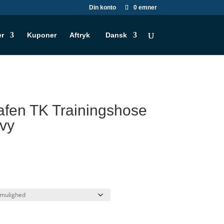
Din konto
0 emner
er
Kuponer
Aftryk
Dansk
fen TK Trainingshose
vy