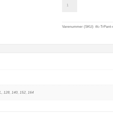
TFC
Ludwigshafen
TK
Trainingshose
Boys/Men
Varenummer (SKU):
tfc-TrPant
-
navy
antal
L, 128, 140, 152, 164