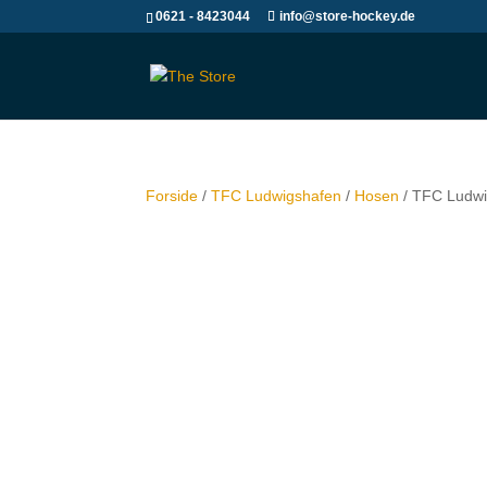
0621 - 8423044
info@store-hockey.de
Forside
/
TFC Ludwigshafen
/
Hosen
/ TFC Ludwi