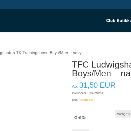
Club Butikk
gshafen TK Trainingshose Boys/Men – navy
TFC Ludwigsha
Boys/Men – na
31,50
EUR
Ab:
Inkluderer 19% moms
plus
forsendelse
Größe