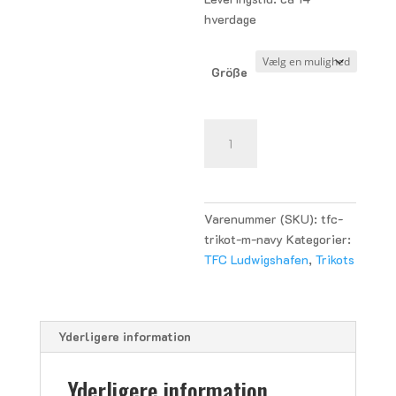
hverdage
Größe
TFC
Ludwigshafen
TK
Trikot
Boys/Men
Varenummer (SKU):
tfc-
-
trikot-m-navy
Kategorier:
navy
TFC Ludwigshafen
,
Trikots
antal
Yderligere information
Yderligere information