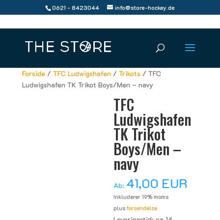
0621 - 8423044
info@store-hockey.de
Forside
/
TFC Ludwigshafen
/
Trikots
/ TFC
Ludwigshafen TK Trikot Boys/Men – navy
TFC
Ludwigshafen
TK Trikot
Boys/Men –
navy
41,00
EUR
Ab:
Inkluderer 19% moms
plus
forsendelse
Leveringstid: ca 14