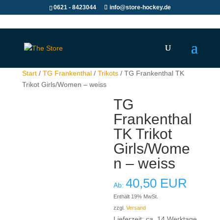
0621 - 8423044
info@store-hockey.de
Start
/
TG Frankenthal
/
Trikots
/ TG Frankenthal TK
Trikot Girls/Women – weiss
TG
Frankenthal
TK Trikot
Girls/Wome
n – weiss
40,50
EUR
Ab:
Enthält 19% MwSt.
zzgl.
Versand
Lieferzeit: ca. 14 Werktage