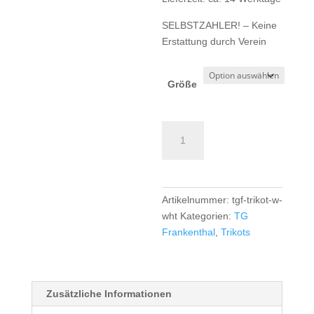
SELBSTZAHLER! – Keine
Erstattung durch Verein
Größe
TG
Frankenthal
TK
Trikot
Girls/Women
Artikelnummer:
tgf-trikot-w-
-
wht
Kategorien:
TG
weiss
Frankenthal
,
Trikots
Menge
Zusätzliche Informationen