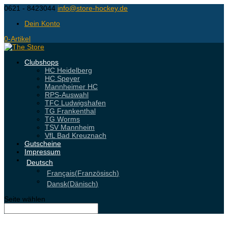
0621 - 8423044
info@store-hockey.de
Dein Konto
0-Artikel
Clubshops
HC Heidelberg
HC Speyer
Mannheimer HC
RPS-Auswahl
TFC Ludwigshafen
TG Frankenthal
TG Worms
TSV Mannheim
VfL Bad Kreuznach
Gutscheine
Impressum
Deutsch
Français
(
Französisch
)
Dansk
(
Dänisch
)
Seite wählen