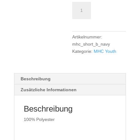
MHC
Short
Boys
Home
-
Artikelnummer:
navy
mhc_short_b_navy
Menge
Kategorie:
MHC Youth
Beschreibung
Zusätzliche Informationen
Beschreibung
100% Polyester