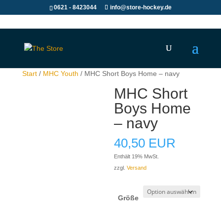
0621 - 8423044
info@store-hockey.de
Start
/
MHC Youth
/ MHC Short Boys Home – navy
MHC Short
Boys Home
– navy
40,50
EUR
Enthält 19% MwSt.
zzgl.
Versand
Größe