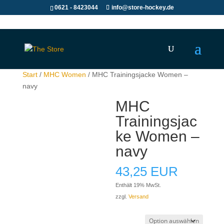
0621 - 8423044
info@store-hockey.de
Start
/
MHC Women
/ MHC Trainingsjacke Women –
navy
MHC
Trainingsjac
ke Women –
navy
43,25
EUR
Enthält 19% MwSt.
zzgl.
Versand