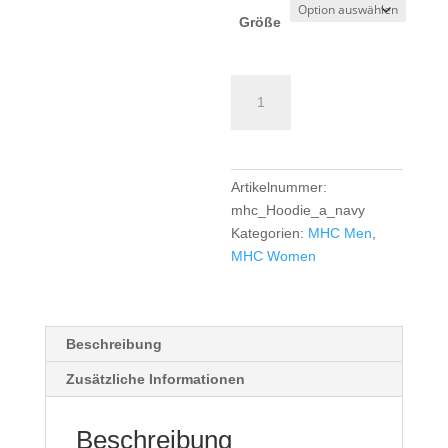
Größe
MHC
Hoodie
Adult
-
navy
Artikelnummer:
Menge
mhc_Hoodie_a_navy
Kategorien:
MHC Men
,
MHC Women
Beschreibung
Zusätzliche Informationen
Beschreibung