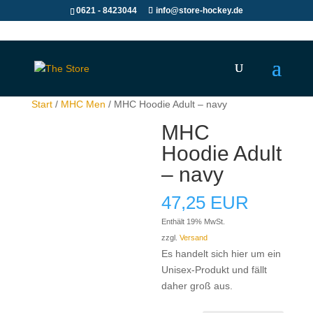
0621 - 8423044
info@store-hockey.de
Start
/
MHC Men
/ MHC Hoodie Adult – navy
MHC
Hoodie Adult
– navy
47,25
EUR
Enthält 19% MwSt.
zzgl.
Versand
Es handelt sich hier um ein
Unisex-Produkt und fällt
daher groß aus.