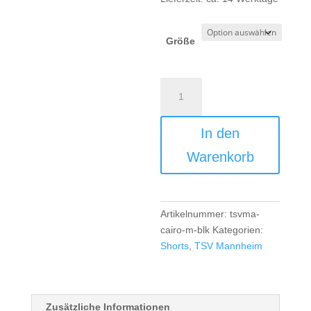
Größe
TSV
Mannheim
TK
In den
Short
Boys/Men
Warenkorb
-
black
Menge
Artikelnummer:
tsvma-
cairo-m-blk
Kategorien:
Shorts
,
TSV Mannheim
Zusätzliche Informationen