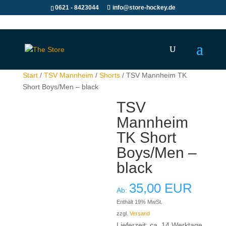
0621 - 8423044
info@store-hockey.de
Start
/
TSV Mannheim
/
Shorts
/ TSV Mannheim TK
Short Boys/Men – black
TSV
Mannheim
TK Short
Boys/Men –
black
35,00
EUR
Ab:
Enthält 19% MwSt.
zzgl.
Versand
Lieferzeit: ca. 14 Werktage