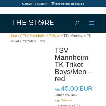
0621 - 8423044
info@store-hockey.de
Start
/
TSV Mannheim
/
Trikots
/ TSV Mannheim TK
Trikot Boys/Men – red
TSV
Mannheim
TK Trikot
Boys/Men –
red
45,00
EUR
Ab:
Enthält 19% MwSt.
zzgl.
Versand
Lieferzeit: ca. 14