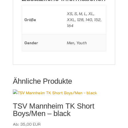
XS, S, M, L, XL,
Größe
XXL, 128, 140, 152,
164
Gender
Men, Youth
Ähnliche Produkte
TSV Mannheim TK Short
Boys/Men – black
Ab:
35,00
EUR