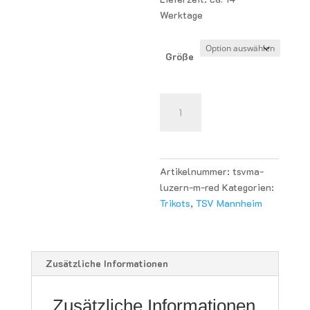
Werktage
Größe
TSV
Mannheim
TK
Trikot
Boys/Men
Artikelnummer:
tsvma-
-
luzern-m-red
Kategorien:
red
Trikots
,
TSV Mannheim
Menge
Zusätzliche Informationen
Zusätzliche Informationen