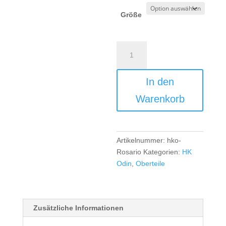
Größe
HK
Odin
TK
In den
Cotten
Polo
Warenkorb
Women
-
black
Menge
Artikelnummer:
hko-
Rosario
Kategorien:
HK
Odin
,
Oberteile
Zusätzliche Informationen