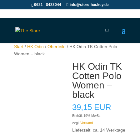
0621 - 8423044
info@store-hockey.de
Start
/
HK Odin
/
Oberteile
/ HK Odin TK Cotten Polo
Women – black
HK Odin TK
Cotten Polo
Women –
black
39,15
EUR
Enthält 19% MwSt.
zzgl.
Versand
Lieferzeit: ca. 14 Werktage