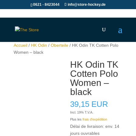
0621 - 8423044
info@store-hockey.de
Accueil
/
HK Odin
/
Oberteile
/ HK Odin TK Cotten Polo
Women – black
HK Odin TK
Cotten Polo
Women –
black
39,15
EUR
Incl. 19% T.V.A.
Plus les
frais d'expédition
Délai de livraison: env. 14
jours ouvrables