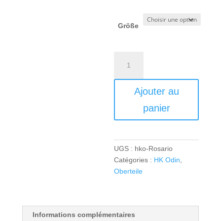
Größe
quantité
de
HK
Ajouter au
Odin
TK
panier
Cotten
Polo
Women
-
UGS :
hko-Rosario
black
Catégories :
HK Odin
,
Oberteile
Informations complémentaires