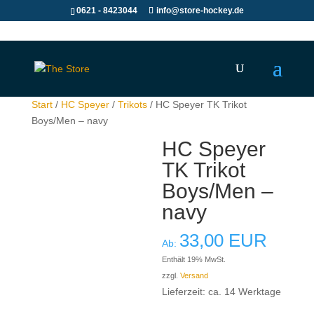
0621 - 8423044
info@store-hockey.de
Start
/
HC Speyer
/
Trikots
/ HC Speyer TK Trikot
Boys/Men – navy
HC Speyer
TK Trikot
Boys/Men –
navy
33,00
EUR
Ab:
Enthält 19% MwSt.
zzgl.
Versand
Lieferzeit: ca. 14 Werktage