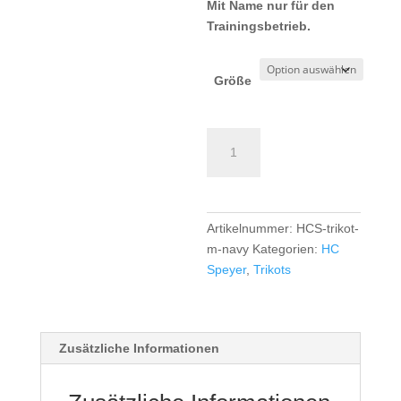
Mit Name nur für den
Trainingsbetrieb.
Größe
HC
Speyer
TK
Trikot
Boys/Men
Artikelnummer:
HCS-trikot-
-
m-navy
Kategorien:
HC
navy
Speyer
,
Trikots
Menge
Zusätzliche Informationen