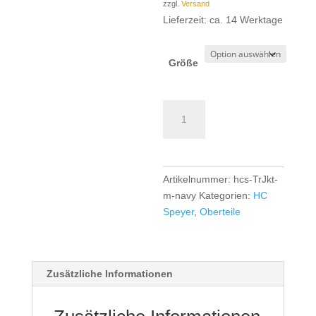
zzgl.
Versand
Lieferzeit: ca. 14 Werktage
Größe
HC
Speyer
TK
Trainingsjacke
Boys/Men
Artikelnummer:
hcs-TrJkt-
-
m-navy
Kategorien:
HC
navy
Speyer
,
Oberteile
Menge
Zusätzliche Informationen