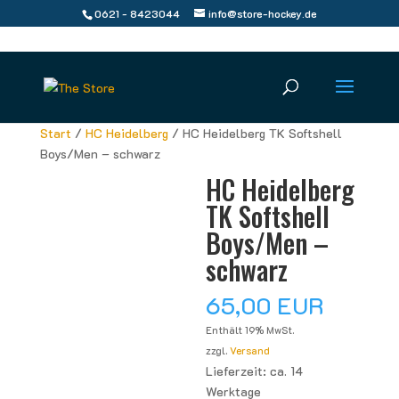
0621 - 8423044
info@store-hockey.de
Start
/
HC Heidelberg
/ HC Heidelberg TK Softshell
Boys/Men – schwarz
HC Heidelberg
TK Softshell
Boys/Men –
schwarz
65,00
EUR
Enthält 19% MwSt.
zzgl.
Versand
Lieferzeit: ca. 14
Werktage