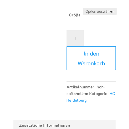
Größe
HC
Heidelberg
TK
In den
Softshell
Boys/Men
Warenkorb
-
schwarz
Menge
Artikelnummer:
hch-
softshell-m
Kategorie:
HC
Heidelberg
Zusätzliche Informationen