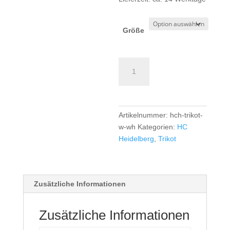
Größe
HC
Heidelberg
TK
Trikot
Girls/Women
Artikelnummer:
hch-trikot-
-
w-wh
Kategorien:
HC
white
Heidelberg
,
Trikot
Menge
Zusätzliche Informationen
Zusätzliche Informationen