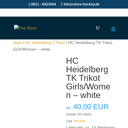
0621 - 8423044
info@store-hockey.de
Start
/
HC Heidelberg
/
Trikot
/ HC Heidelberg TK Trikot
Girls/Women – white
HC
Heidelberg
TK Trikot
Girls/Wome
n – white
40,00
EUR
Ab:
Enthält 19% MwSt.
zzgl.
Versand
Lieferzeit: ca. 14 Werktage