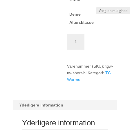
Deine
Altersklasse
TG
Worms
TK
TW-
Short
Varenummer (SKU):
tgw-
-
tw-short-bl
Kategori:
TG
blau
Worms
antal
Yderligere information
Yderligere information