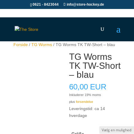
0621 - 8423044
info@store-hockey.de
Forside
/
TG Worms
/ TG Worms TK TW-Short – blau
TG Worms
TK TW-Short
– blau
60,00
EUR
Inkluderer 19% moms
plus
forsendelse
Leveringstid: ca 14
hverdage
Größe