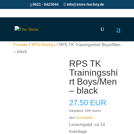
0621 - 8423044
info@store-hockey.de
Forside
/
RPS-Hockey
/ RPS TK Trainingsshirt Boys/Men
– black
RPS TK
Trainingsshi
rt Boys/Men
– black
27,50
EUR
Inkluderer 19% moms
plus
forsendelse
Leveringstid: ca 14
hverdage