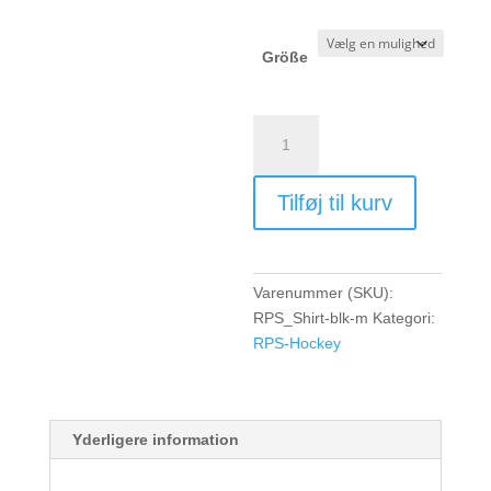
Größe
RPS
TK
Trainingsshirt
Tilføj til kurv
Boys/Men
-
black
antal
Varenummer (SKU):
RPS_Shirt-blk-m
Kategori:
RPS-Hockey
Yderligere information