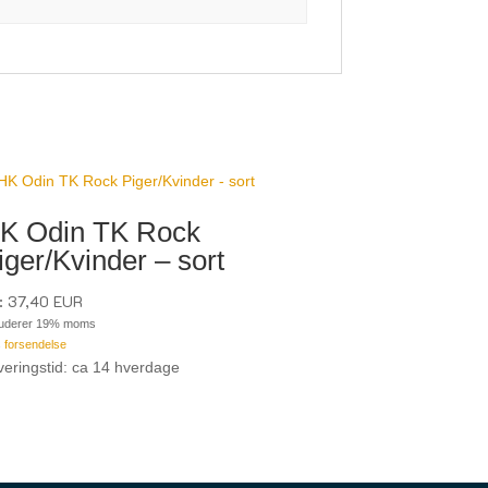
K Odin TK Rock
iger/Kvinder – sort
:
37,40
EUR
luderer 19% moms
s
forsendelse
veringstid: ca 14 hverdage