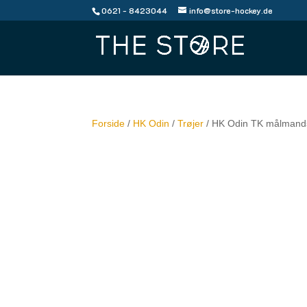
0621 - 8423044
info@store-hockey.de
Forside
/
HK Odin
/
Trøjer
/ HK Odin TK målmands