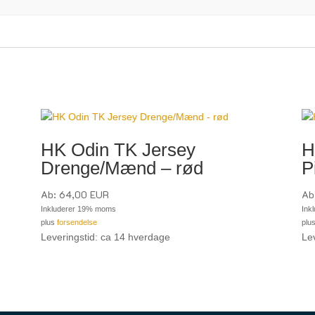
HK Odin TK Jersey
H
Drenge/Mænd – rød
P
Ab:
64,00
EUR
Ab
Inkluderer 19% moms
Ink
plus
forsendelse
plu
Leveringstid: ca 14 hverdage
Le