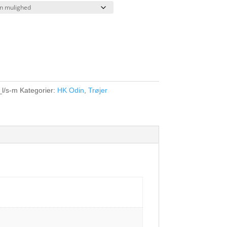
_l/s-m
Kategorier:
HK Odin
,
Trøjer