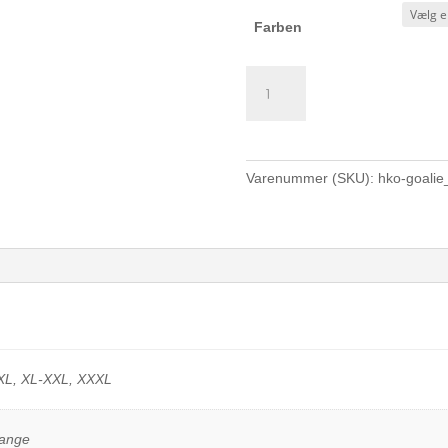
Farben
HK
Odin
TK
målmandstrøje
langærmet
Varenummer (SKU):
hko-goalie
antal
-XL, XL-XXL, XXXL
range