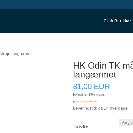
Club Butikker
trøje langærmet
HK Odin TK må
langærmet
81,00
EUR
Inkluderer 19% moms
plus
forsendelse
Leveringstid: ca 14 hverdage
Größe