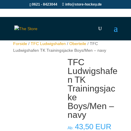
0621 - 8423044
info@store-hockey.de
Forside
/
TFC Ludwigshafen
/
Oberteile
/ TFC
Ludwigshafen TK Trainingsjacke Boys/Men – navy
TFC
Ludwigshafe
n TK
Trainingsjac
ke
Boys/Men –
navy
43,50
EUR
Ab: