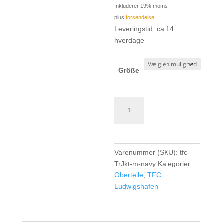
Inkluderer 19% moms
plus
forsendelse
Leveringstid: ca 14
hverdage
Größe
TFC
Ludwigshafen
TK
Trainingsjacke
Boys/Men
Varenummer (SKU):
tfc-
-
TrJkt-m-navy
Kategorier:
navy
Oberteile
,
TFC
antal
Ludwigshafen