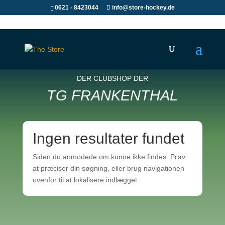
0621 - 8423044
info@store-hockey.de
DER CLUBSHOP DER
TG FRANKENTHAL
Ingen resultater fundet
Siden du anmodede om kunne ikke findes. Prøv
at præciser din søgning, eller brug navigationen
ovenfor til at lokalisere indlægget.