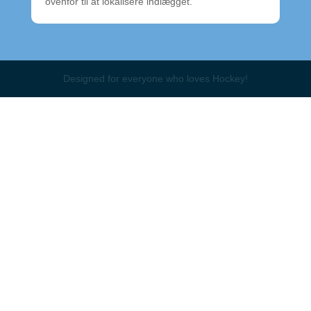
ovenfor til at lokalisere indlægget.
Designed for everyone who loves Hockey!