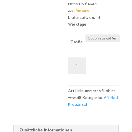
Enthält 19% MwSt.
zzgl.
Versand
Lieferzeit: ca. 14
Werktage
Größe
VfL
Bad
Kreuznach
TK
Trainingsshirt
Artikelnummer:
vfl-shirt-
Girls/Women
w-weiß
Kategorie:
Vfl Bad
-
Kreuznach
weiß
Menge
Zusätzliche Informationen