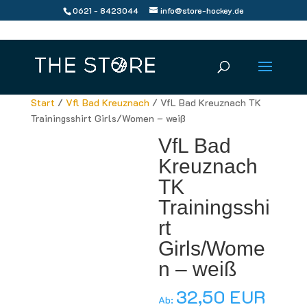
0621 - 8423044
info@store-hockey.de
Start
/
Vfl Bad Kreuznach
/ VfL Bad Kreuznach TK
Trainingsshirt Girls/Women – weiß
VfL Bad
Kreuznach
TK
Trainingsshi
rt
Girls/Wome
n – weiß
32,50
EUR
Ab: