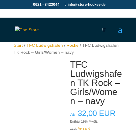
0621 - 8423044
info@store-hockey.de
Start
/
TFC Ludwigshafen
/
Röcke
/ TFC Ludwigshafen
TK Rock – Girls/Women – navy
TFC
Ludwigshafe
n TK Rock –
Girls/Wome
n – navy
32,00
EUR
Ab:
Enthält 19% MwSt.
zzgl.
Versand