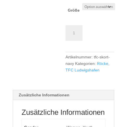
Größe
TFC
Ludwigshafen
TK
Rock
-
Artikelnummer:
tfc-skort-
Girls/Women
navy
Kategorien:
Röcke
,
-
TFC Ludwigshafen
navy
Menge
Zusätzliche Informationen
Zusätzliche Informationen