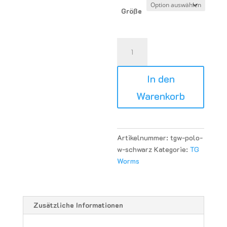
Größe
TG
Worms
TK
In den
Polo
Women
Warenkorb
-
schwarz
Menge
Artikelnummer:
tgw-polo-
w-schwarz
Kategorie:
TG
Worms
Zusätzliche Informationen