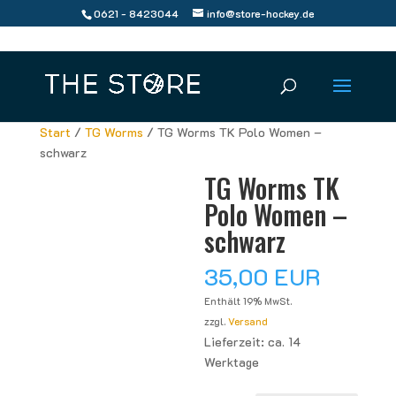
0621 - 8423044
info@store-hockey.de
Start
/
TG Worms
/ TG Worms TK Polo Women –
schwarz
TG Worms TK
Polo Women –
schwarz
35,00
EUR
Enthält 19% MwSt.
zzgl.
Versand
Lieferzeit: ca. 14
Werktage