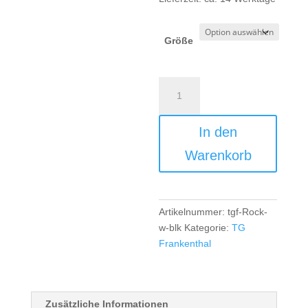
Größe
TG
Frankenthal
TK
In den
Rock
Grils/Women
Warenkorb
-
black
Menge
Artikelnummer:
tgf-Rock-
w-blk
Kategorie:
TG
Frankenthal
Zusätzliche Informationen