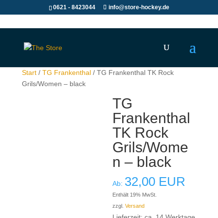
0621 - 8423044
info@store-hockey.de
Start
/
TG Frankenthal
/ TG Frankenthal TK Rock
Grils/Women – black
TG
Frankenthal
TK Rock
Grils/Wome
n – black
32,00
EUR
Ab:
Enthält 19% MwSt.
zzgl.
Versand
Lieferzeit: ca. 14 Werktage