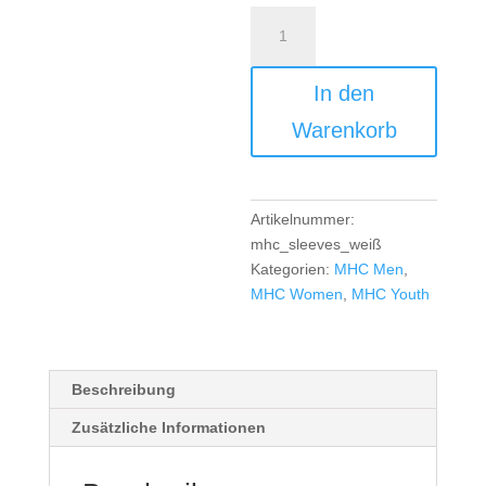
MHC
Sleeves
Away
In den
-
weiß
Warenkorb
Menge
Artikelnummer:
mhc_sleeves_weiß
Kategorien:
MHC Men
,
MHC Women
,
MHC Youth
Beschreibung
Zusätzliche Informationen