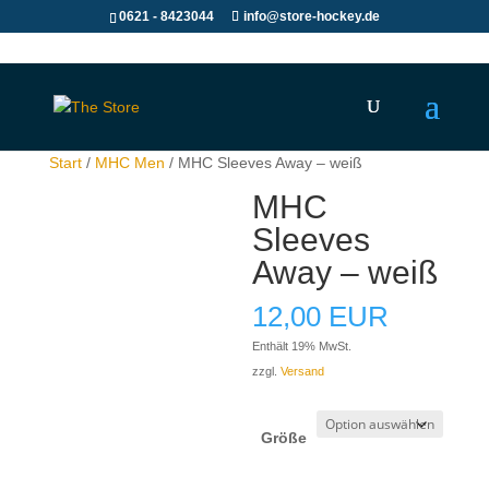
0621 - 8423044
info@store-hockey.de
Start
/
MHC Men
/ MHC Sleeves Away – weiß
MHC
Sleeves
Away – weiß
12,00
EUR
Enthält 19% MwSt.
zzgl.
Versand
Größe