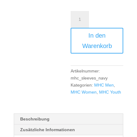
MHC
Sleeves
Home
In den
-
navy
Warenkorb
Menge
Artikelnummer:
mhc_sleeves_navy
Kategorien:
MHC Men
,
MHC Women
,
MHC Youth
Beschreibung
Zusätzliche Informationen