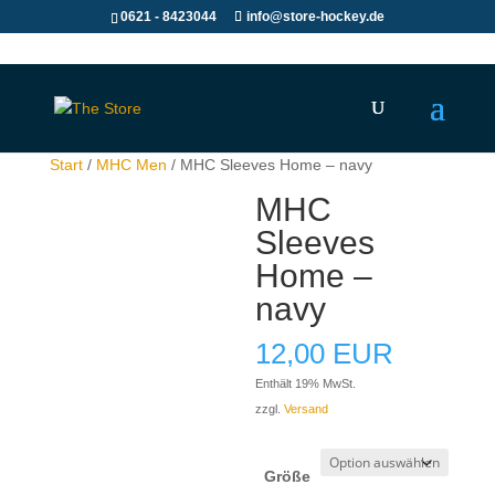
0621 - 8423044
info@store-hockey.de
Start
/
MHC Men
/ MHC Sleeves Home – navy
MHC
Sleeves
Home –
navy
12,00
EUR
Enthält 19% MwSt.
zzgl.
Versand
Größe