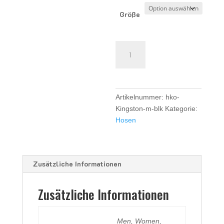
Größe
HK
Odin
TK
Trainingshose
Boys/Men
Artikelnummer:
hko-
-
Kingston-m-blk
Kategorie:
black
Hosen
Menge
Zusätzliche Informationen
Zusätzliche Informationen
Men, Women,