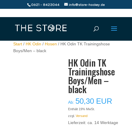
0621 - 8423044
info@store-hockey.de
Start
/
HK Odin
/
Hosen
/ HK Odin TK Trainingshose
Boys/Men – black
HK Odin TK
Trainingshose
Boys/Men –
black
50,30
EUR
Ab:
Enthält 19% MwSt.
zzgl.
Versand
Lieferzeit: ca. 14 Werktage