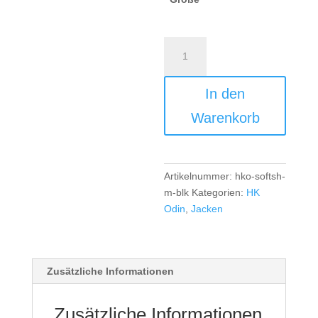
HK
Odin
TK
In den
Softshell
Men
Warenkorb
-
black
Menge
Artikelnummer:
hko-softsh-
m-blk
Kategorien:
HK
Odin
,
Jacken
Zusätzliche Informationen
Zusätzliche Informationen