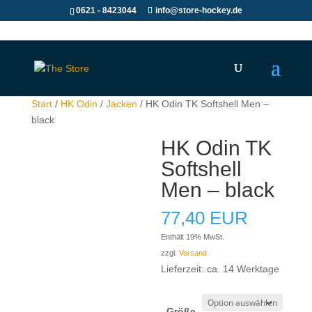
0621 - 8423044
info@store-hockey.de
Start
/
HK Odin
/
Jacken
/ HK Odin TK Softshell Men –
black
HK Odin TK
Softshell
Men – black
77,40
EUR
Enthält 19% MwSt.
zzgl.
Versand
Lieferzeit: ca. 14 Werktage
Größe