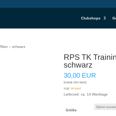
Clubshops
G
/Men – schwarz
RPS TK Traini
schwarz
30,00
EUR
Enthält 19% MwSt.
zzgl.
Versand
Lieferzeit: ca. 14 Werktage
Größe