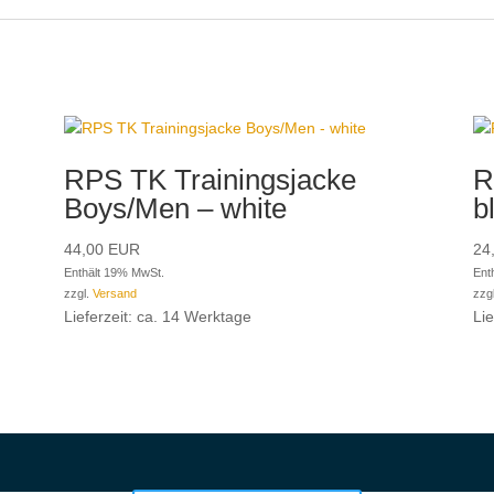
RPS TK Trainingsjacke
R
Boys/Men – white
b
44,00
EUR
24
Enthält 19% MwSt.
Ent
zzgl.
Versand
zzg
Lieferzeit: ca. 14 Werktage
Li