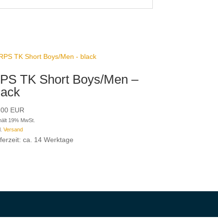
PS TK Short Boys/Men –
lack
,00
EUR
hält 19% MwSt.
l.
Versand
eferzeit: ca. 14 Werktage