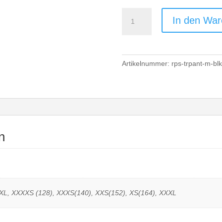
RPS
In den War
TK
Trainingshose
Boys/Men
-
Artikelnummer:
rps-trpant-m-blk
schwarz
Menge
n
XXL, XXXXS (128), XXXS(140), XXS(152), XS(164), XXXL