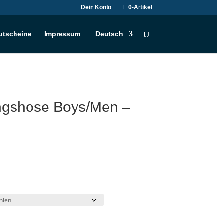
Dein Konto
0-Artikel
utscheine
Impressum
Deutsch
ngshose Boys/Men –