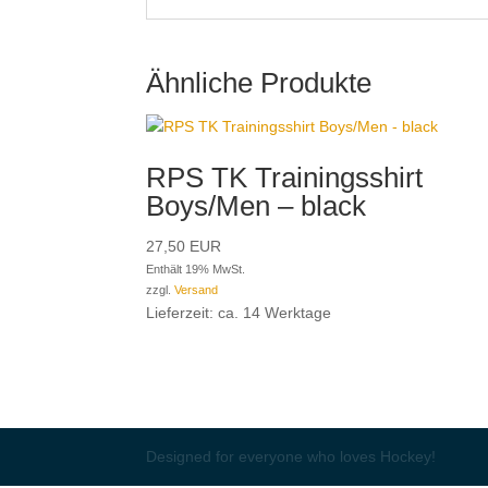
Ähnliche Produkte
RPS TK Trainingsshirt
Boys/Men – black
27,50
EUR
Enthält 19% MwSt.
zzgl.
Versand
Lieferzeit: ca. 14 Werktage
Designed for everyone who loves Hockey!