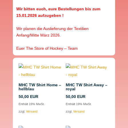
Wir bitten euch, eure Bestellungen bis zum
15.01.2026 aufzugeben !
Wir planen die Auslieferung der Textilien
Anfang/Mitte März 2026.
Euer The Store of Hockey – Team
MHC TW Shirt Home –
MHC TW Shirt Away –
hellblau
royal
50,00
EUR
50,00
EUR
Enthält 19% MwSt.
Enthält 19% MwSt.
zzgl.
Versand
zzgl.
Versand