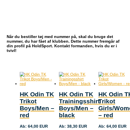
HK ODIN
Når du bestiller tøj med nummer på, skal du bruge det
nummer, du har fået af klubben. Dette nummer fremgår af
din profil på HoldSport. Kontakt formanden, hvis du er i
tvivl!
HK Odin TK
HK Odin TK
HK Odin T
Trikot
Trainingsshirt
Trikot
Boys/Men –
Boys/Men –
Girls/Wom
red
black
– red
Ab:
64,00
EUR
Ab:
38,30
EUR
Ab:
64,00
EUR