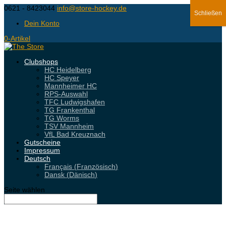
0621 - 8423044
info@store-hockey.de
Schließen
Dein Konto
0-Artikel
Clubshops
HC Heidelberg
HC Speyer
Mannheimer HC
RPS-Auswahl
TFC Ludwigshafen
TG Frankenthal
TG Worms
TSV Mannheim
VfL Bad Kreuznach
Gutscheine
Impressum
Deutsch
Français
(
Französisch
)
Dansk
(
Dänisch
)
Seite wählen
KLUBSHOPEN AF