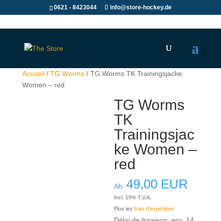
0621 - 8423044
info@store-hockey.de
Accueil
/
TG Worms
/ TG Worms TK Trainingsjacke
Women – red
TG Worms
TK
Trainingsjac
ke Women –
red
49,00
EUR
Ab:
Incl. 19% T.V.A.
Plus les
frais d'expédition
Délai de livraison: env. 14