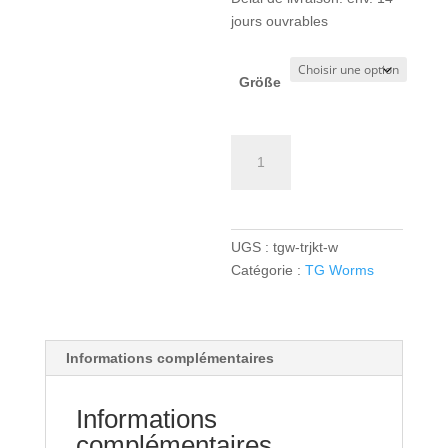
jours ouvrables
Größe
quantité
de
TG
Worms
TK
UGS :
tgw-trjkt-w
Trainingsjacke
Catégorie :
TG Worms
Women
-
red
Informations complémentaires
Informations
complémentaires