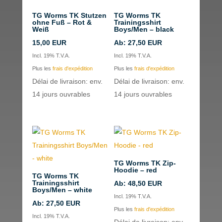
TG Worms TK Stutzen
TG Worms TK
ohne Fuß – Rot &
Trainingsshirt
Weiß
Boys/Men – black
15,00
EUR
Ab:
27,50
EUR
Incl. 19% T.V.A.
Incl. 19% T.V.A.
Plus les
frais d'expédition
Plus les
frais d'expédition
Délai de livraison: env.
Délai de livraison: env.
14 jours ouvrables
14 jours ouvrables
TG Worms TK Zip-
Hoodie – red
TG Worms TK
Trainingsshirt
Ab:
48,50
EUR
Boys/Men – white
Incl. 19% T.V.A.
Ab:
27,50
EUR
Plus les
frais d'expédition
Incl. 19% T.V.A.