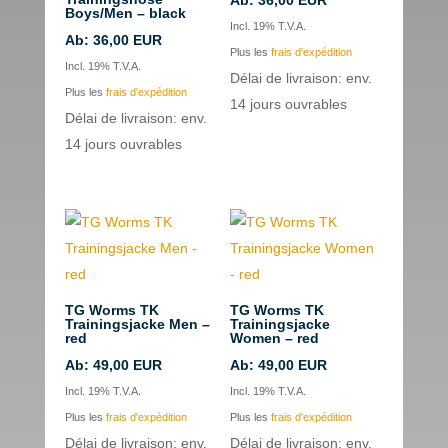
Ab:
36,00
EUR
Boys/Men – black
Incl. 19% T.V.A.
Ab:
36,00
EUR
Plus les
frais d'expédition
Incl. 19% T.V.A.
Délai de livraison: env.
Plus les
frais d'expédition
14 jours ouvrables
Délai de livraison: env.
14 jours ouvrables
TG Worms TK
TG Worms TK
Trainingsjacke Men –
Trainingsjacke
red
Women – red
Ab:
49,00
EUR
Ab:
49,00
EUR
Incl. 19% T.V.A.
Incl. 19% T.V.A.
Plus les
frais d'expédition
Plus les
frais d'expédition
Délai de livraison: env.
Délai de livraison: env.