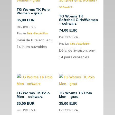
TG Worms TK Polo
Women – grau
TG Worms TK
Softshell Girls/Women
35,00
EUR
– schwarz
Incl. 19% T.V.A.
74,00
EUR
Plus les
frais d'expédition
Incl. 19% T.V.A.
Délai de livraison: env.
Plus les
frais d'expédition
14 jours ouvrables
Délai de livraison: env.
14 jours ouvrables
TG Worms TK Polo
TG Worms TK Polo
Men – schwarz
Men – grau
35,00
EUR
35,00
EUR
Incl. 19% T.V.A.
Incl. 19% T.V.A.