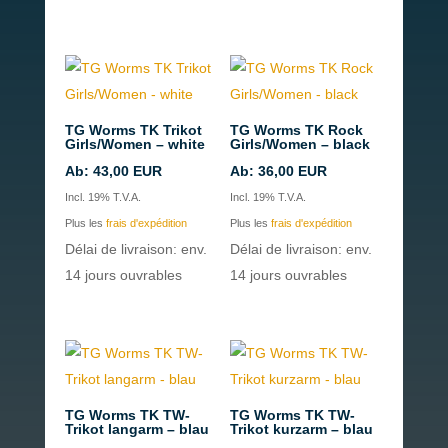
TG Worms TK Trikot
TG Worms TK Rock
Girls/Women – white
Girls/Women – black
Ab:
43,00
EUR
Ab:
36,00
EUR
Incl. 19% T.V.A.
Incl. 19% T.V.A.
Plus les
frais d'expédition
Plus les
frais d'expédition
Délai de livraison: env.
Délai de livraison: env.
14 jours ouvrables
14 jours ouvrables
TG Worms TK TW-
TG Worms TK TW-
Trikot langarm – blau
Trikot kurzarm – blau