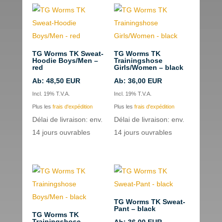
TG Worms TK Sweat-
TG Worms TK
Hoodie Boys/Men –
Trainingshose
red
Girls/Women – black
Ab:
48,50
EUR
Ab:
36,00
EUR
Incl. 19% T.V.A.
Incl. 19% T.V.A.
Plus les
frais d'expédition
Plus les
frais d'expédition
Délai de livraison: env.
Délai de livraison: env.
14 jours ouvrables
14 jours ouvrables
TG Worms TK Sweat-
Pant – black
TG Worms TK
Trainingshose