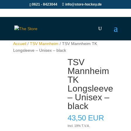
0621 - 8423044
info@store-hockey.de
Accueil
/
TSV Mannheim
/ TSV Mannheim TK
Longsleeve – Unisex – black
TSV
Mannheim
TK
Longsleeve
– Unisex –
black
43,50
EUR
Incl. 19% T.V.A.