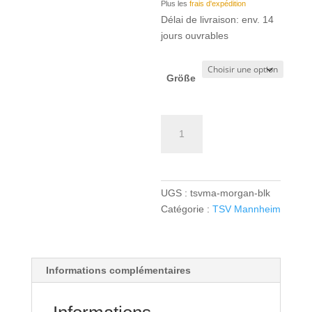
Plus les
frais d'expédition
Délai de livraison: env. 14
jours ouvrables
Größe
quantité
de
TSV
Mannheim
TK
UGS :
tsvma-morgan-blk
Longsleeve
Catégorie :
TSV Mannheim
-
Unisex
-
black
Informations complémentaires