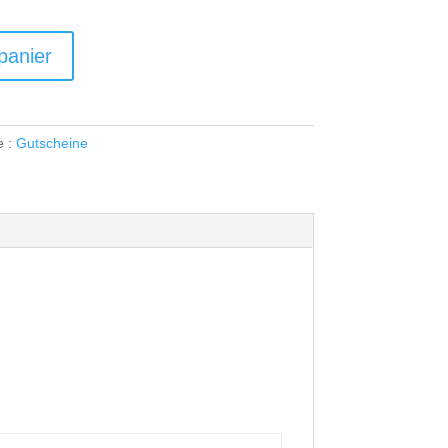
panier
e :
Gutscheine