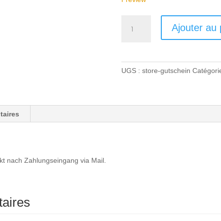
quantité
Ajouter au 
de
The
Store
of
UGS :
store-gutschein
Catégori
Hockey
-
Gutschein
taires
kt nach Zahlungseingang via Mail.
aires