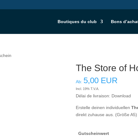
Boutiques du club
Bons d’acha
schein
The Store of H
5,00
EUR
Ab:
Incl. 19% T.V.A.
Délai de livraison: Download
Erstelle deinen individuellen
The
direkt zuhause aus. (Größe A5)
Gutscheinwert