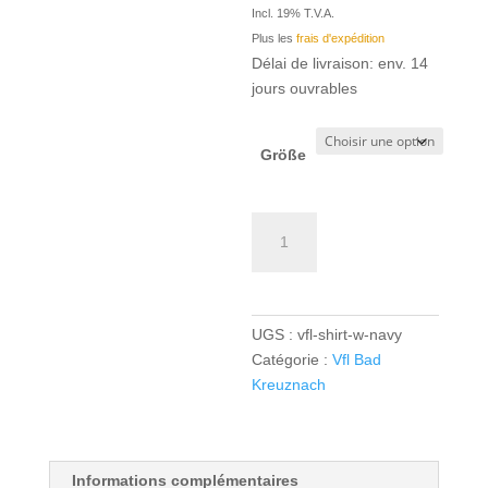
Incl. 19% T.V.A.
Plus les
frais d'expédition
Délai de livraison: env. 14
jours ouvrables
Größe
quantité
de
VfL
Bad
Kreuznach
UGS :
vfl-shirt-w-navy
TK
Catégorie :
Vfl Bad
Trainingsshirt
Kreuznach
Girls/Women
-
navy
Informations complémentaires