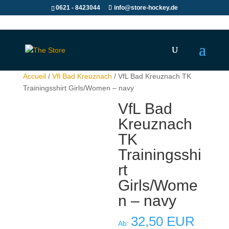
0621 - 8423044
info@store-hockey.de
Accueil
/
Vfl Bad Kreuznach
/ VfL Bad Kreuznach TK
Trainingsshirt Girls/Women – navy
VfL Bad
Kreuznach
TK
Trainingsshi
rt
Girls/Wome
n – navy
32,50
EUR
Ab: