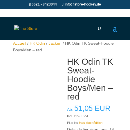
0621 - 8423044
info@store-hockey.de
Accueil
/
HK Odin
/
Jacken
/ HK Odin TK Sweat-Hoodie
Boys/Men – red
HK Odin TK
Sweat-
Hoodie
Boys/Men –
red
51,05
EUR
Ab:
Incl. 19% T.V.A.
Plus les
frais d'expédition
Délai de livraison: env. 14