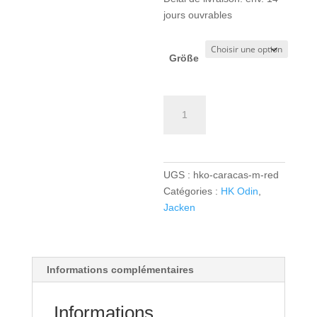
jours ouvrables
Größe
quantité
de
HK
Odin
TK
UGS :
hko-caracas-m-red
Sweat-
Catégories :
HK Odin
,
Hoodie
Jacken
Boys/Men
-
red
Informations complémentaires
Informations